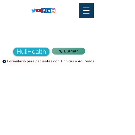
Dr. Juan Carlos Olmo Cordero
Doctor Tinnitus
Audífonos - Audiometría - Acúfenos - Audición
Tel: (506)
22905239
WhatsApp: (506)
88857081
San José, Costa Rica
HuliHealth
Llamar
Formulario para pacientes con Tinnitus o Acúfenos